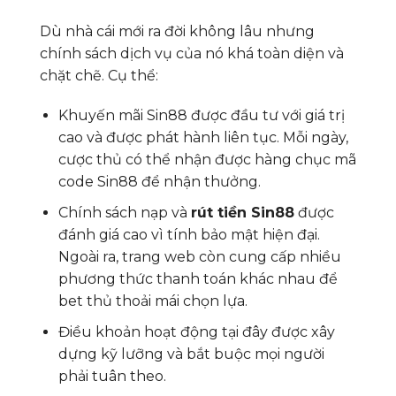
Gaming để phát triển các game hấp dẫn.
Dù nhà cái mới ra đời không lâu nhưng
chính sách dịch vụ của nó khá toàn diện và
chặt chẽ. Cụ thể:
Khuyến mãi Sin88 được đầu tư với giá trị
cao và được phát hành liên tục. Mỗi ngày,
cược thủ có thể nhận được hàng chục mã
code Sin88 để nhận thưởng.
Chính sách nạp và
rút tiền Sin88
được
đánh giá cao vì tính bảo mật hiện đại.
Ngoài ra, trang web còn cung cấp nhiều
phương thức thanh toán khác nhau để
bet thủ thoải mái chọn lựa.
Điều khoản hoạt động tại đây được xây
dựng kỹ lưỡng và bắt buộc mọi người