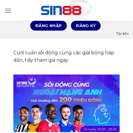
Bỏ
qua
nội
dung
ĐĂNG NHẬP
ĐĂNG KÝ
Tài khoản gửi 
Cuối tuần sôi động cùng các giải bóng hấp
Tưng bừng khuyến mãi 100%, 50% và hoàn
dẫn, hãy tham gia ngay.
trả mỗi ngày 1.5% cho tất cả các thành viên
mới