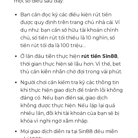
nhanh và thành công, khác chơi cần lưu ý
một số điều sau đây:
Bạn cần đọc kỹ các điều kiện rút tiền
được quy định trên trang chủ nhà cái. Ví
dụ như: bạn cần sở hữu tài khoản chính
chủ, số tiền rút tối thiểu là 10 nghìn, số
tiền rút tối đa là 100 triệu…
Ở lần đầu tiên thực hiện
rút tiền Sin88
,
thời gian thực hiện sẽ lâu hơn. Vì thế, bet
thủ cần kiên nhẫn chờ đợi trong vài phút.
Người chơi cần kiểm tra kỹ các thông tin
khi thực hiện giao dịch để tránh lỗi không
đáng có. Nếu bạn điền sai, giao dịch
không được thực hiện. Nếu lặp lại quá
nhiều lần, đôi khi tài khoản của bạn sẽ bị
khóa vì nghi ngờ xâm nhập.