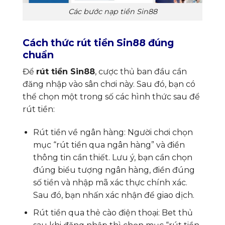
Các bước nạp tiền Sin88
Cách thức rút tiền Sin88 đúng
chuẩn
Để
rút tiền Sin88
, cược thủ ban đầu cần
đăng nhập vào sân chơi này. Sau đó, bạn có
thể chọn một trong số các hình thức sau để
rút tiền:
Rút tiền về ngân hàng: Người chơi chọn
mục “rút tiền qua ngân hàng” và điền
thông tin cần thiết. Lưu ý, bạn cần chọn
đúng biểu tượng ngân hàng, điền đúng
số tiền và nhập mã xác thực chính xác.
Sau đó, bạn nhấn xác nhận để giao dịch.