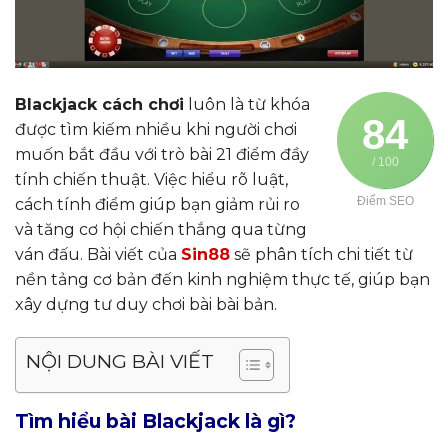
Blackjack cách chơi
luôn là từ khóa
84
được tìm kiếm nhiều khi người chơi
muốn bắt đầu với trò bài 21 điểm đầy
/ 100
tính chiến thuật. Việc hiểu rõ luật,
Điểm SEO
cách tính điểm giúp bạn giảm rủi ro
và tăng cơ hội chiến thắng qua từng
ván đấu. Bài viết của
Sin88
sẽ phân tích chi tiết từ
nền tảng cơ bản đến kinh nghiệm thực tế, giúp bạn
xây dựng tư duy chơi bài bài bản.
NỘI DUNG BÀI VIẾT
Tìm hiểu bài Blackjack là gì?