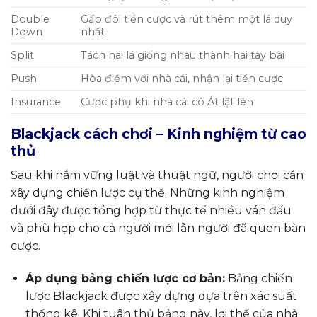
Double
Gấp đôi tiền cược và rút thêm một lá duy
Down
nhất
Split
Tách hai lá giống nhau thành hai tay bài
Push
Hòa điểm với nhà cái, nhận lại tiền cược
Insurance
Cược phụ khi nhà cái có Át lật lên
Blackjack cách chơi – Kinh nghiệm từ cao
thủ
Sau khi nắm vững luật và thuật ngữ, người chơi cần
xây dựng chiến lược cụ thể. Những kinh nghiệm
dưới đây được tổng hợp từ thực tế nhiều ván đấu
và phù hợp cho cả người mới lẫn người đã quen bàn
cược.
Áp dụng bảng chiến lược cơ bản:
Bảng chiến
lược Blackjack được xây dựng dựa trên xác suất
thống kê. Khi tuân thủ bảng này, lợi thế của nhà