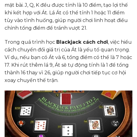
mặt bài. J, Q, K đều được tính là 10 điểm, tạo lợi thế
khi kết hợp với Át. Lá Át có thể tính 1 hoặc 11 điểm
tùy vào tình huống, giúp người chơi linh hoạt điều
chỉnh tổng điểm để tránh vượt 21.
Trong quá trình học
Blackjack cách chơi
, việc hiểu
cách chuyển đổi giá trị của Át là yếu tố quan trọng.
Ví dụ, nếu bạn có Át và 6, tổng điểm có thể là 7 hoặc
17. Khi rút thêm lá 9, Át sẽ tự động tính là 1 để tổng
thành 16 thay vì 26, giúp người chơi tiếp tục cơ hội
xoay chuyển thế trận.