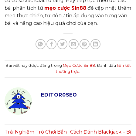
có cơ sở xác suất rõ ràng. Hãy tiếp tục theo dõi các
bài phân tích từ
mẹo cược Sin88
để cập nhật thêm
mẹo thực chiến, từ đó tự tin áp dụng vào từng ván
bài và nâng cao hiệu quả chơi của bạn.
Bài viết này được đăng trong
Mẹo Cược Sin88
. Đánh dấu
liên kết
thường trực
.
EDITOR0SEO
Trải Nghiệm Trò Chơi Bắn
Cách Đánh Blackjack – Bí