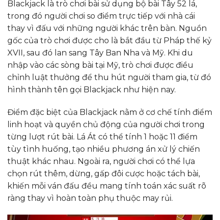
Blackjack là trò chơi bài sử dụng bộ bài Tây 52 lá,
trong đó người chơi so điểm trực tiếp với nhà cái
thay vì đấu với những người khác trên bàn. Nguồn
gốc của trò chơi được cho là bắt đầu từ Pháp thế kỷ
XVII, sau đó lan sang Tây Ban Nha và Mỹ. Khi du
nhập vào các sòng bài tại Mỹ, trò chơi được điều
chỉnh luật thưởng để thu hút người tham gia, từ đó
hình thành tên gọi Blackjack như hiện nay.
Điểm đặc biệt của Blackjack nằm ở cơ chế tính điểm
linh hoạt và quyền chủ động của người chơi trong
từng lượt rút bài. Lá Át có thể tính 1 hoặc 11 điểm
tùy tình huống, tạo nhiều phương án xử lý chiến
thuật khác nhau. Ngoài ra, người chơi có thể lựa
chọn rút thêm, dừng, gấp đôi cược hoặc tách bài,
khiến mỗi ván đấu đều mang tính toán xác suất rõ
ràng thay vì hoàn toàn phụ thuộc may rủi.