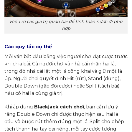
Hiểu rõ các giá trị quân bài để tính toán nước đi phù
hợp
Các quy tắc cụ thể
Mỗi ván bắt đầu bằng việc người chơi đặt cược trước
khi chia bài. Cả người chơi và nhà cái nhận hai lá,
trong đó nhà cái lật một lá công khai và giữ một lá
úp. Người chơi quyết định Hit (rút), Stand (dừng),
Double Down (gấp đôi cược) hoặc Split (tách bài)
nếu có hai lá cùng giá trị.
Khi áp dụng
Blackjack cách chơi
, bạn cần lưu ý
rằng Double Down chỉ được thực hiện sau hai lá
đầu và buộc rút thêm đúng một lá. Split cho phép
tách thành hai tay bài riêng, mỗi tay cược tương