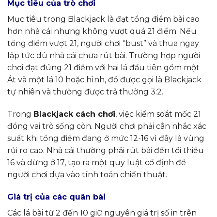
Mục tiêu của trò chơi
Mục tiêu trong Blackjack là đạt tổng điểm bài cao
hơn nhà cái nhưng không vượt quá 21 điểm. Nếu
tổng điểm vượt 21, người chơi “bust” và thua ngay
lập tức dù nhà cái chưa rút bài. Trường hợp người
chơi đạt đúng 21 điểm với hai lá đầu tiên gồm một
Át và một lá 10 hoặc hình, đó được gọi là Blackjack
tự nhiên và thường được trả thưởng 3:2.
Trong
Blackjack cách chơi
, việc kiểm soát mốc 21
đóng vai trò sống còn. Người chơi phải cân nhắc xác
suất khi tổng điểm đang ở mức 12-16 vì đây là vùng
rủi ro cao. Nhà cái thường phải rút bài đến tối thiểu
16 và dừng ở 17, tạo ra một quy luật cố định để
người chơi dựa vào tính toán chiến thuật.
Giá trị của các quân bài
Các lá bài từ 2 đến 10 giữ nguyên giá trị số in trên