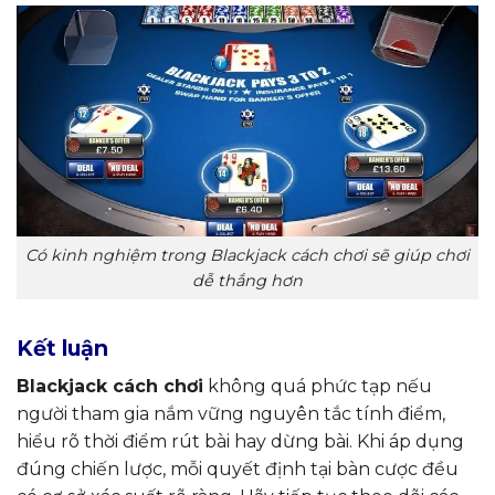
Có kinh nghiệm trong Blackjack cách chơi sẽ giúp chơi
dễ thắng hơn
Kết luận
Blackjack cách chơi
không quá phức tạp nếu
người tham gia nắm vững nguyên tắc tính điểm,
hiểu rõ thời điểm rút bài hay dừng bài. Khi áp dụng
đúng chiến lược, mỗi quyết định tại bàn cược đều