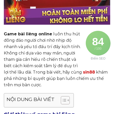
Game bài liêng online
luôn thu hút
84
đông đảo người chơi nhờ nhịp độ
nhanh và yếu tố đấu trí đầy kịch tính.
/ 100
Không chỉ dựa vào may mắn, người
Điểm SEO
tham gia cần hiểu rõ chiến thuật và
biết cách kiểm soát tâm lý để duy trì
lợi thế lâu dài. Trong bài viết, hãy cùng
sin88
khám
phá những bí quyết giúp bạn luôn chiếm ưu thế
trên mọi bàn cược.
NỘI DUNG BÀI VIẾT