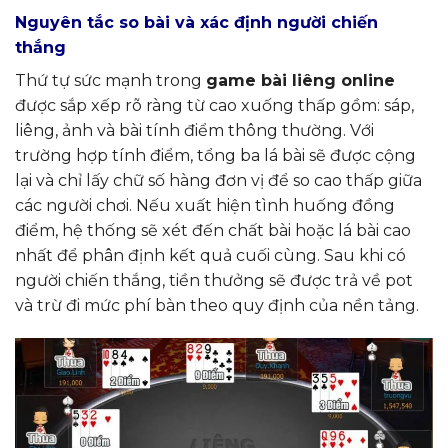
Nguyên tắc so bài và xác định người chiến
thắng
Thứ tự sức mạnh trong
game bài liêng online
được sắp xếp rõ ràng từ cao xuống thấp gồm: sáp,
liêng, ảnh và bài tính điểm thông thường. Với
trường hợp tính điểm, tổng ba lá bài sẽ được cộng
lại và chỉ lấy chữ số hàng đơn vị để so cao thấp giữa
các người chơi. Nếu xuất hiện tình huống đồng
điểm, hệ thống sẽ xét đến chất bài hoặc lá bài cao
nhất để phân định kết quả cuối cùng. Sau khi có
người chiến thắng, tiền thưởng sẽ được trả về pot
và trừ đi mức phí bàn theo quy định của nền tảng.