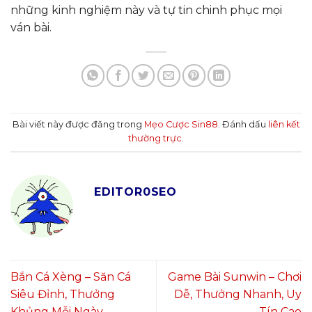
những kinh nghiệm này và tự tin chinh phục mọi
ván bài.
Bài viết này được đăng trong
Mẹo Cược Sin88
. Đánh dấu
liên kết
thường trực
.
EDITOR0SEO
Bắn Cá Xèng – Săn Cá
Game Bài Sunwin – Chơi
Siêu Đỉnh, Thưởng
Dễ, Thưởng Nhanh, Uy
Khủng Mỗi Ngày
Tín Cao