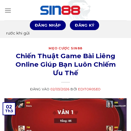
Bỏ
qua
nội
dung
ĐĂNG NHẬP
ĐĂNG KÝ
c khi gửi
MẸO CƯỢC SIN88
Chiến Thuật Game Bài Liêng
Online Giúp Bạn Luôn Chiếm
Ưu Thế
ĐĂNG VÀO
02/03/2026
BỞI
EDITOR0SEO
02
Th3