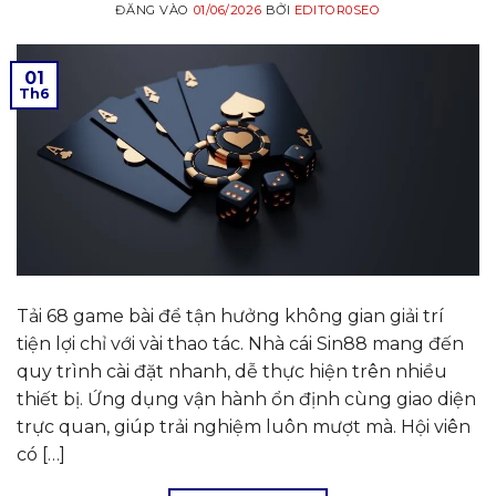
ĐĂNG VÀO
01/06/2026
BỞI
EDITOR0SEO
01
Th6
Tải 68 game bài để tận hưởng không gian giải trí
tiện lợi chỉ với vài thao tác. Nhà cái Sin88 mang đến
quy trình cài đặt nhanh, dễ thực hiện trên nhiều
thiết bị. Ứng dụng vận hành ổn định cùng giao diện
trực quan, giúp trải nghiệm luôn mượt mà. Hội viên
có […]