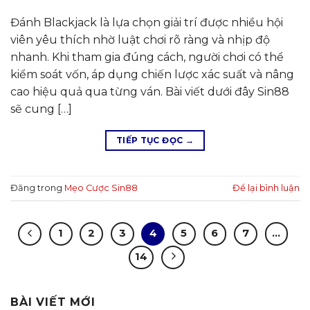
Đánh Blackjack là lựa chọn giải trí được nhiều hội
viên yêu thích nhờ luật chơi rõ ràng và nhịp độ
nhanh. Khi tham gia đúng cách, người chơi có thể
kiểm soát vốn, áp dụng chiến lược xác suất và nâng
cao hiệu quả qua từng ván. Bài viết dưới đây Sin88
sẽ cung […]
TIẾP TỤC ĐỌC
→
Đăng trong
Mẹo Cược Sin88
Để lại bình luận
1
2
3
4
5
6
7
…
14
BÀI VIẾT MỚI