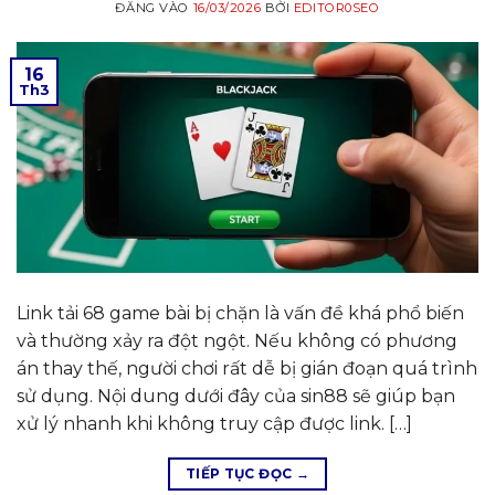
ĐĂNG VÀO
16/03/2026
BỞI
EDITOR0SEO
16
Th3
Link tải 68 game bài bị chặn là vấn đề khá phổ biến
và thường xảy ra đột ngột. Nếu không có phương
án thay thế, người chơi rất dễ bị gián đoạn quá trình
sử dụng. Nội dung dưới đây của sin88 sẽ giúp bạn
xử lý nhanh khi không truy cập được link. […]
TIẾP TỤC ĐỌC
→