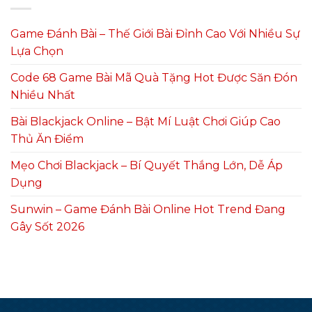
Game Đánh Bài – Thế Giới Bài Đỉnh Cao Với Nhiều Sự
Lựa Chọn
Code 68 Game Bài Mã Quà Tặng Hot Được Săn Đón
Nhiều Nhất
Bài Blackjack Online – Bật Mí Luật Chơi Giúp Cao
Thủ Ăn Điểm
Mẹo Chơi Blackjack – Bí Quyết Thắng Lớn, Dễ Áp
Dụng
Sunwin – Game Đánh Bài Online Hot Trend Đang
Gây Sốt 2026