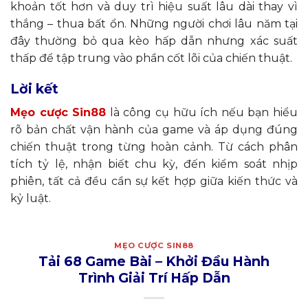
khoản tốt hơn và duy trì hiệu suất lâu dài thay vì
thắng – thua bất ổn. Những người chơi lâu năm tại
đây thường bỏ qua kèo hấp dẫn nhưng xác suất
thấp để tập trung vào phần cốt lõi của chiến thuật.
Lời kết
Mẹo cược Sin88
là công cụ hữu ích nếu bạn hiểu
rõ bản chất vận hành của game và áp dụng đúng
chiến thuật trong từng hoàn cảnh. Từ cách phân
tích tỷ lệ, nhận biết chu kỳ, đến kiểm soát nhịp
phiên, tất cả đều cần sự kết hợp giữa kiến thức và
kỷ luật.
MẸO CƯỢC SIN88
Tải 68 Game Bài – Khởi Đầu Hành
Trình Giải Trí Hấp Dẫn